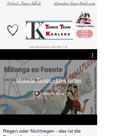
Podcast: Tango-Talk.de
ArgentineTangoRadio.com
Unternehmen
Tangoszenen
aus der
Szene
Letzte Aktualisierung:
18.06.2026 - 7
:00
Mosella Tango - Live dabei
Watch Now
Regen oder Nichtregen - das ist die