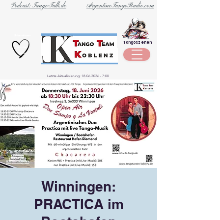
Podcast: Tango-Talk.de
ArgentineTangoRadio.com
Unternehmen
Tangoszenen
aus der
Szene
Letzte Aktualisierung:
18.06.2026 - 7
:00
Winningen:
PRACTICA im