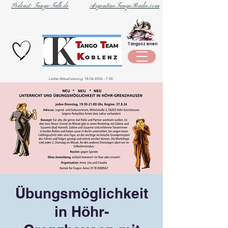
Podcast: Tango-Talk.de
ArgentineTangoRadio.com
Unternehmen
Tangoszenen
aus der
Szene
Letzte Aktualisierung:
18.06.2026 - 7
:00
Übungsmöglichkeit
in Höhr-