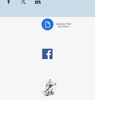
NEWSLETTER
abonnieren
Tango team
responsibility
on
Facebook
Tango Team
Koblenz
§ Data protection
tangotanzen-koblenz@web.de