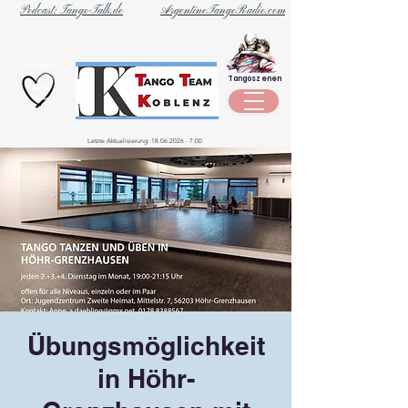
Podcast: Tango-Talk.de
ArgentineTangoRadio.com
Unternehmen
Tangoszenen
aus der
Szene
Letzte Aktualisierung:
18.06.2026 - 7
:00
Übungsmöglichkeit
in Höhr-