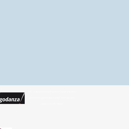
THE
magazine about Argentine Tango with many
interesting reports about tango, milongas and
where you can dance.