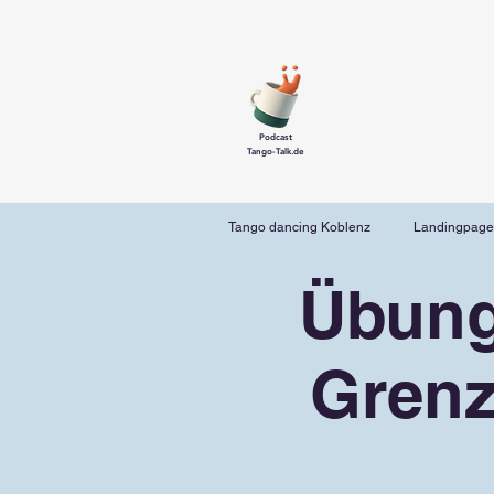
Podcast
Tango-Talk.de
Tango dancing Koblenz
Landingpage
Übung
Grenz