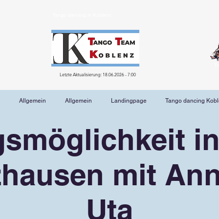
Tango dancing in Koblenz
T
Letzte Aktualisierung: 18.06.2026 - 7:00
Allgemein
Allgemein
Landingpage
Tango dancing Kob
smöglichkeit in
hausen mit An
Uta