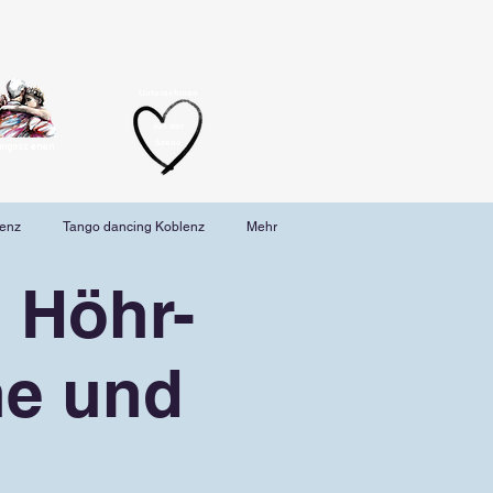
Unternehmen
aus der
Szene
angoszenen
lenz
Tango dancing Koblenz
Mehr
 Höhr-
ne und