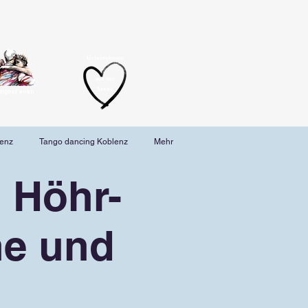
Unternehmen
aus der
Szene
angoszenen
lenz
Tango dancing Koblenz
Mehr
 Höhr-
ne und