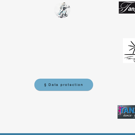
Tango Team
Koblenz
§ Data protection
tangotanzen-koblenz@web.de