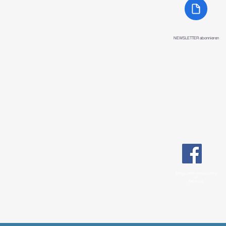
NEWSLETTER abonnieren
Tango team
responsibility
on
Facebook