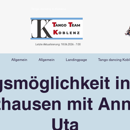
Tango dancing in Koblenz
T
Letzte Aktualisierung: 18.06.2026 - 7:00
Allgemein
Allgemein
Landingpage
Tango dancing Kob
smöglichkeit in
hausen mit An
Uta