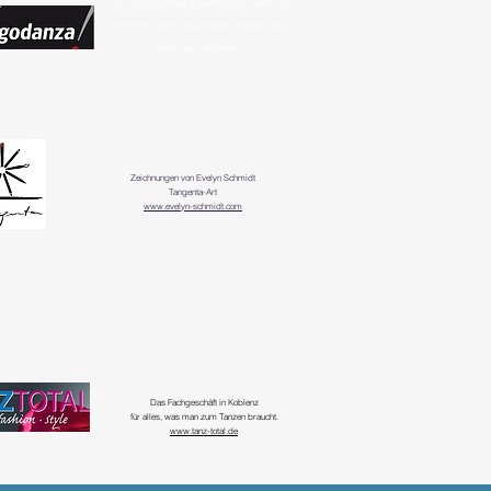
THE
magazine about Argentine Tango with many
interesting reports about tango, milongas and
where you can dance.
Zeichnungen von Evelyn Schmidt
Tangenta-Art
www.evelyn-schmidt.com
Das Fachgeschäft in Koblenz
für alles, was man zum Tanzen braucht.
www.tanz-total.de