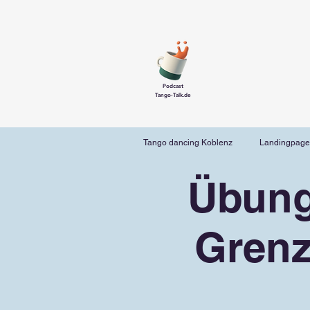
Podcast
Tango-Talk.de
Tango dancing Koblenz
Landingpage
Übung
Grenz