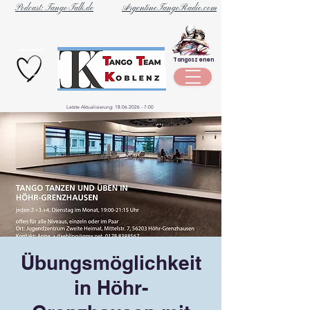
Podcast: Tango-Talk.de
ArgentineTangoRadio.com
Unternehmen
Tangoszenen
aus der
Szene
Letzte Aktualisierung:
18.06.2026 - 7
:00
Übungsmöglichkeit
in Höhr-