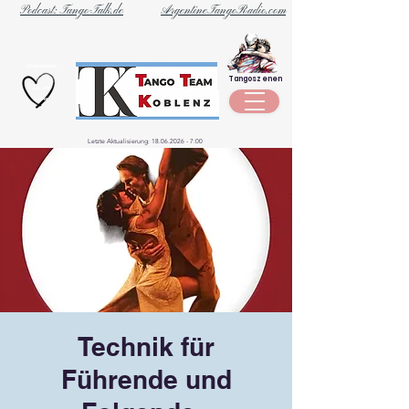
Podcast: Tango-Talk.de
ArgentineTangoRadio.com
Unternehmen
Tangoszenen
aus der
Szene
Letzte Aktualisierung:
18.06.2026 - 7
:00
Technik für
Führende und