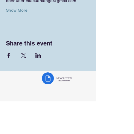
oder über eltacuaritango@gmail.com
Show More
Share this event
NEWSLETTER
abonnieren
Tango team
responsibility
on
Facebook