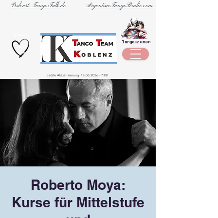
Podcast: Tango-Talk.de
ArgentineTangoRadio.com
Unternehmen
Tangoszenen
aus der
Szene
Letzte Aktualisierung:
18.06.2026 - 7
:00
Roberto Moya:
Kurse für Mittelstufe