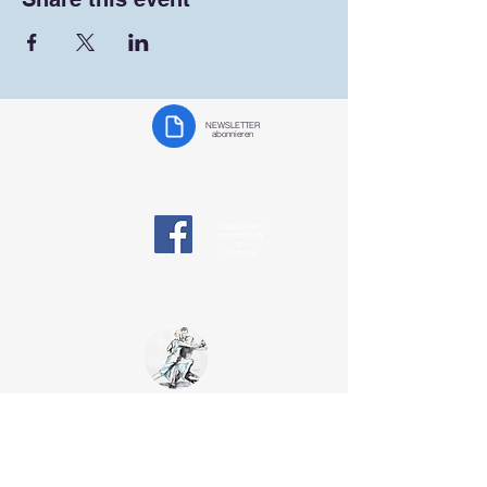
NEWSLETTER
abonnieren
Tango team
responsibility
on
Facebook
Tango Team
Koblenz
§ Data protection