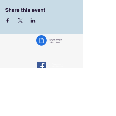
Share this event
NEWSLETTER
abonnieren
Tango team
responsibility
on
Facebook
Tango Team
Koblenz