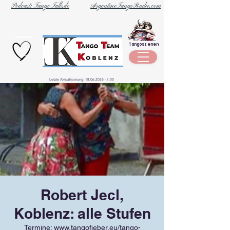
Podcast: Tango-Talk.de
ArgentineTangoRadio.com
Unternehmen
Tangoszenen
aus der
Szene
Letzte Aktualisierung:
18.06.2026 - 7
:00
Robert Jecl,
Koblenz: alle Stufen
Termine: www.tangofieber.eu/tango-