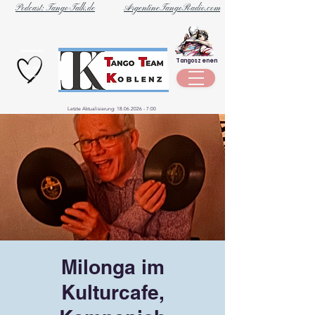
Podcast: Tango-Talk.de
ArgentineTangoRadio.com
Unternehmen
Tangoszenen
aus der
Szene
Letzte Aktualisierung:
18.06.2026 - 7
:00
Milonga im
Kulturcafe,