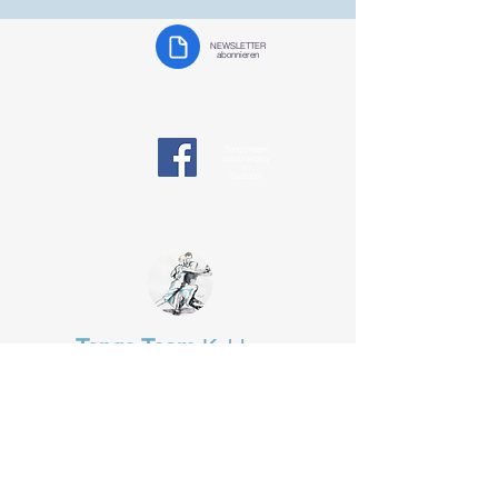
NEWSLETTER
abonnieren
Tango team
responsibility
on
Facebook
Tango Team
Koblenz
§ Data protection
tangotanzen-koblenz@web.de