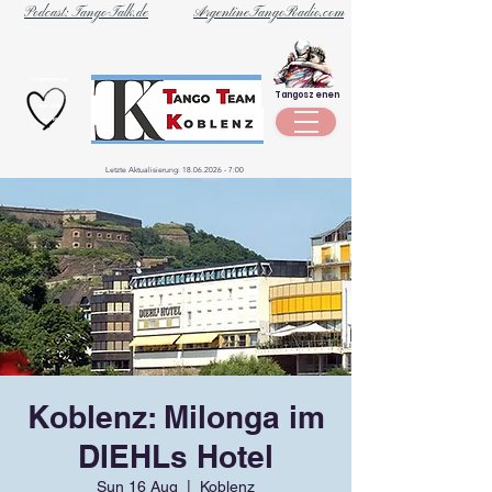
Podcast: Tango-Talk.de
ArgentineTangoRadio.com
Unternehmen
Tangoszenen
aus der
Szene
Letzte Aktualisierung:
18.06.2026 - 7
:00
Koblenz: Milonga im
DIEHLs Hotel
Sun 16 Aug
  |  
Koblenz