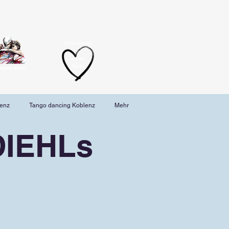
Unternehmen
aus der
Szene
angoszenen
lenz
Tango dancing Koblenz
Mehr
DIEHLs