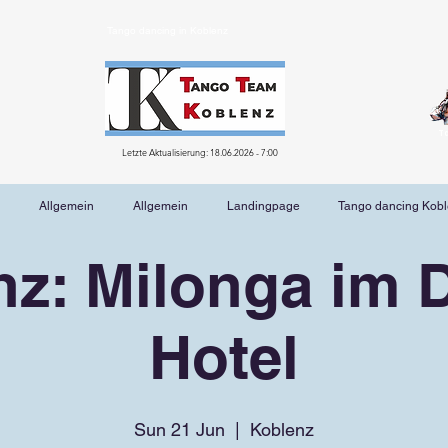
Tango dancing in Koblenz
T
Letzte Aktualisierung: 18.06.2026 - 7:00
Allgemein
Allgemein
Landingpage
Tango dancing Kob
nz: Milonga im 
Hotel
Sun 21 Jun
  |  
Koblenz