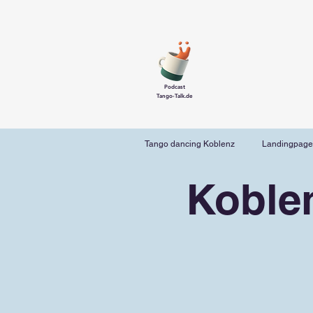
Podcast
Tango-Talk.de
Tango dancing Koblenz
Landingpage
Koble