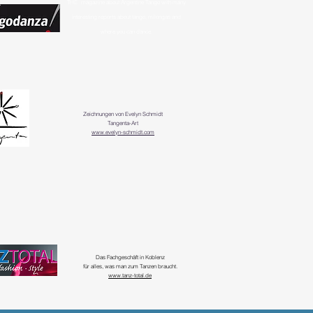
THE
magazine about Argentine Tango with many
interesting reports about tango, milongas and
where you can dance.
Zeichnungen von Evelyn Schmidt
Tangenta-Art
www.evelyn-schmidt.com
Das Fachgeschäft in Koblenz
für alles, was man zum Tanzen braucht.
www.tanz-total.de