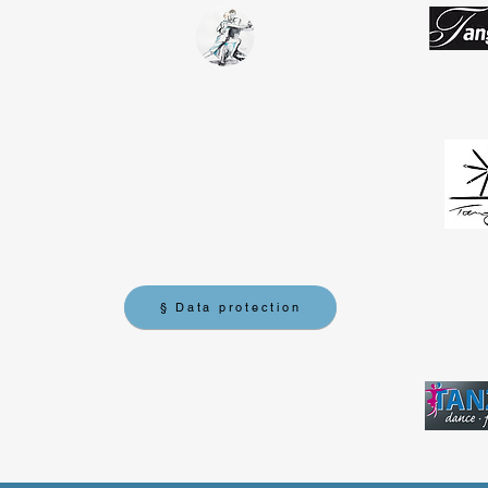
Tango Team
Koblenz
§ Data protection
tangotanzen-koblenz@web.de