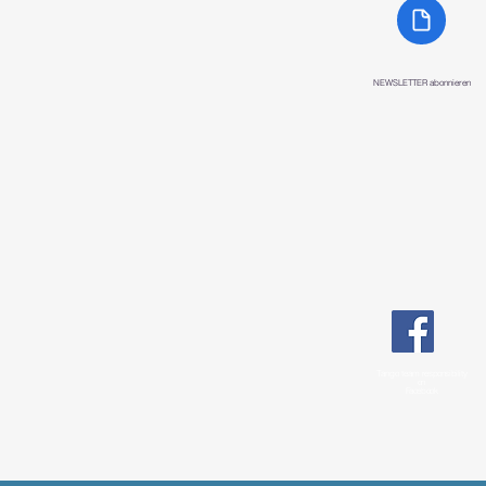
NEWSLETTER abonnieren
Tango team
responsibility
on
Facebook