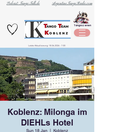
Podcast: Tango-Talk.de
ArgentineTangoRadio.com
Unternehmen
Tangoszenen
aus der
Szene
Letzte Aktualisierung:
18.06.2026 - 7
:00
Koblenz: Milonga im
DIEHLs Hotel
Sun 18 Jan
  |  
Koblenz