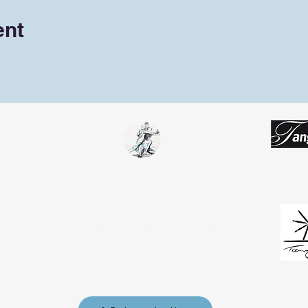
ent
Tango Team
Koblenz