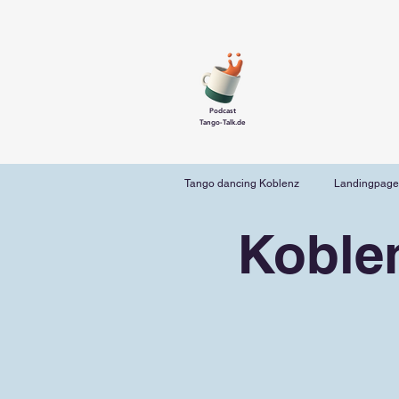
Podcast
Tango-Talk.de
Tango dancing Koblenz
Landingpage
Koble