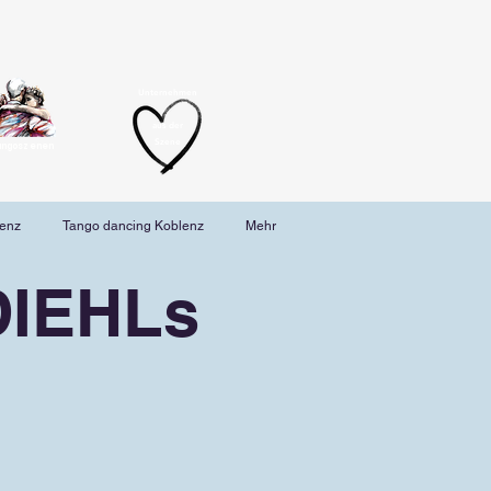
Unternehmen
aus der
Szene
angoszenen
lenz
Tango dancing Koblenz
Mehr
DIEHLs