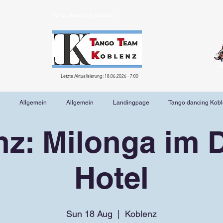
Tango dancing in Koblenz
T
Letzte Aktualisierung: 18.06.2026 - 7:00
Allgemein
Allgemein
Landingpage
Tango dancing Kob
nz: Milonga im 
Hotel
Sun 18 Aug
  |  
Koblenz