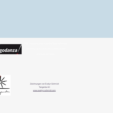
THE
magazine about Argentine Tango with many
interesting reports about tango, milongas and
where you can dance.
Zeichnungen von Evelyn Schmidt
Tangenta-Art
www.evelyn-schmidt.com