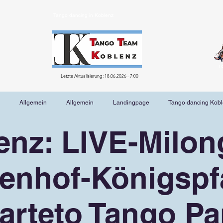
Tango dancing in Koblenz
T
Letzte Aktualisierung: 18.06.2026 - 7:00
Allgemein
Allgemein
Landingpage
Tango dancing Kob
enz: LIVE-Milon
enhof-Königspfa
arteto Tango Par