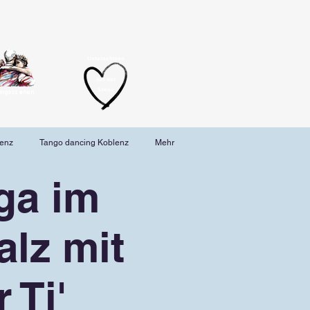
Unternehmen
aus der
Szene
angoszenen
lenz
Tango dancing Koblenz
Mehr
ga im
lz mit
 Ti'