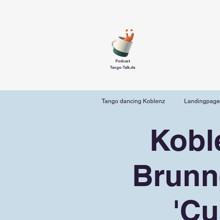
Podcast
Tango-Talk.de
Tango dancing Koblenz
Landingpage
Kobl
Brunn
'Cu