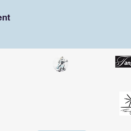
ent
Tango Team
Koblenz