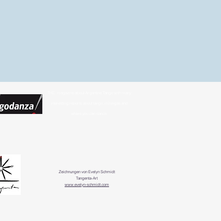
THE
magazine about Argentine Tango with many
interesting reports about tango, milongas and
where you can dance.
Zeichnungen von Evelyn Schmidt
Tangenta-Art
www.evelyn-schmidt.com