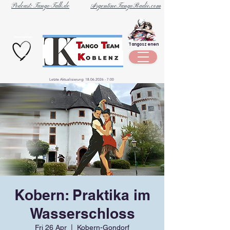
Podcast: Tango-Talk.de
ArgentineTangoRadio.com
Unternehmen
Tangoszenen
aus der
Szene
Letzte Aktualisierung:
18.06.2026 - 7
:00
Kobern: Praktika im
Wasserschloss
Fri 26 Apr
  |  
Kobern-Gondorf