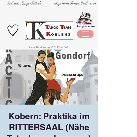
Podcast: Tango-Talk.de
ArgentineTangoRadio.com
Unternehmen
Tangoszenen
aus der
Szene
Letzte Aktualisierung:
18.06.2026 - 7
:00
Kobern: Praktika im
RITTERSAAL (Nähe