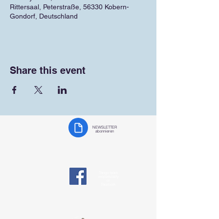
Rittersaal, Peterstraße, 56330 Kobern-
Gondorf, Deutschland
Share this event
NEWSLETTER
abonnieren
Tango team
responsibility
on
Facebook