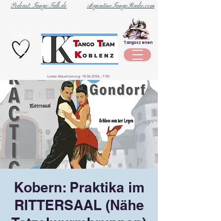
Podcast: Tango-Talk.de
ArgentineTangoRadio.com
Unternehmen
Tangoszenen
aus der
Szene
Letzte Aktualisierung:
18.06.2026 - 7
:00
Kobern: Praktika im
RITTERSAAL (Nähe