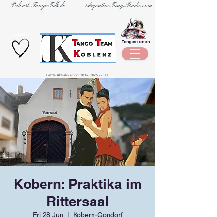
Podcast: Tango-Talk.de
ArgentineTangoRadio.com
Unternehmen
Tangoszenen
aus der
Szene
Letzte Aktualisierung:
18.06.2026 - 7
:00
Kobern: Praktika im
Rittersaal
Fri 28 Jun
  |  
Kobern-Gondorf