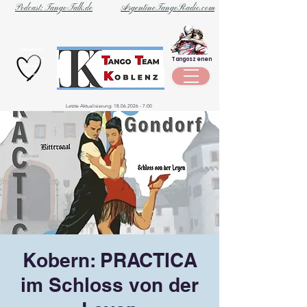
Podcast: Tango-Talk.de
ArgentineTangoRadio.com
Unternehmen
Tangoszenen
aus der
Szene
Letzte Aktualisierung:
18.06.2026 - 7
:00
Kobern: PRACTICA
im Schloss von der