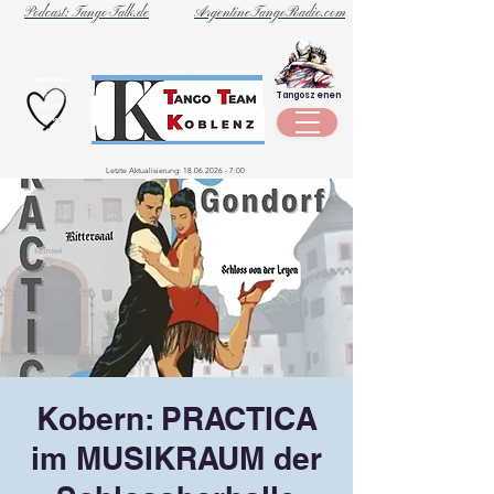
Podcast: Tango-Talk.de
ArgentineTangoRadio.com
Unternehmen
Tangoszenen
aus der
Szene
Letzte Aktualisierung:
18.06.2026 - 7
:00
Kobern: PRACTICA
im MUSIKRAUM der