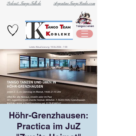
Podcast: Tango-Talk.de
ArgentineTangoRadio.com
Unternehmen
Tangoszenen
aus der
Szene
Letzte Aktualisierung:
18.06.2026 - 7
:00
Höhr-Grenzhausen:
Practica im JuZ