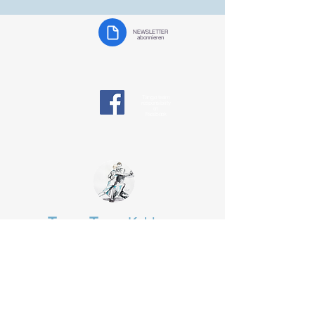
NEWSLETTER
abonnieren
Tango team
responsibility
on
Facebook
Tango Team
Koblenz
§ Data protection
tangotanzen-koblenz@web.de