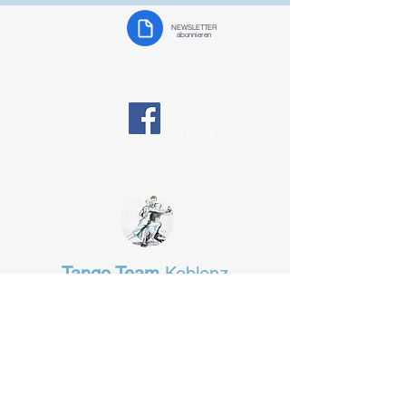
NEWSLETTER
abonnieren
Tango team
responsibility
on
Facebook
Tango Team
Koblenz
§ Data protection
tangotanzen-koblenz@web.de