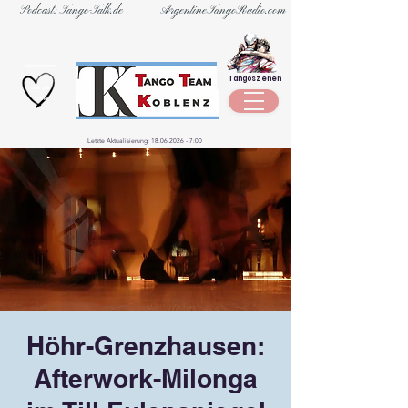
Podcast: Tango-Talk.de
ArgentineTangoRadio.com
Unternehmen
Tangoszenen
aus der
Szene
Letzte Aktualisierung:
18.06.2026 - 7
:00
Höhr-Grenzhausen:
Afterwork-Milonga