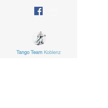
Tango team
responsibility
on
Facebook
Tango Team
Koblenz
§ Data protection
tangotanzen-koblenz@web.de
Das Fachgeschäft in Koblenz
für alles, was man zum Tanzen
braucht.
www.tanz-total.de