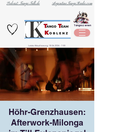
Podcast: Tango-Talk.de
ArgentineTangoRadio.com
Unternehmen
Tangoszenen
aus der
Szene
Letzte Aktualisierung:
18.06.2026 - 7
:00
Höhr-Grenzhausen:
Afterwork-Milonga