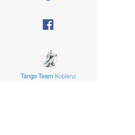
Tango team
responsibility
on
Facebook
Tango Team
Koblenz
§ Data protection
tangotanzen-koblenz@web.de
Das Fachgeschäft in Koblenz
für alles, was man zum Tanzen
braucht.
www.tanz-total.de