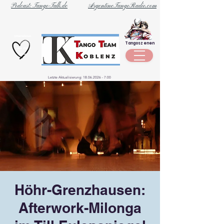
Podcast: Tango-Talk.de
ArgentineTangoRadio.com
Unternehmen
Tangoszenen
aus der
Szene
Letzte Aktualisierung:
18.06.2026 - 7
:00
Höhr-Grenzhausen:
Afterwork-Milonga