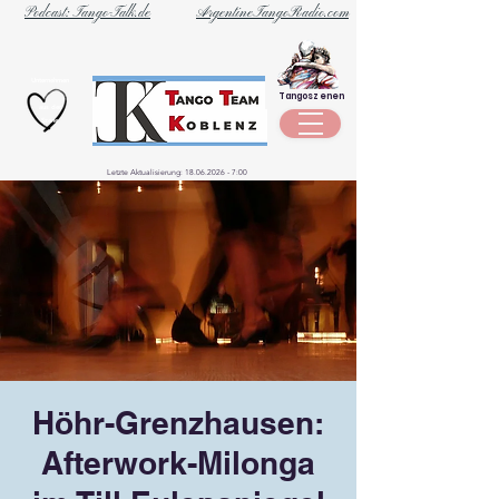
Podcast: Tango-Talk.de
ArgentineTangoRadio.com
Unternehmen
Tangoszenen
aus der
Szene
Letzte Aktualisierung:
18.06.2026 - 7
:00
Höhr-Grenzhausen:
Afterwork-Milonga