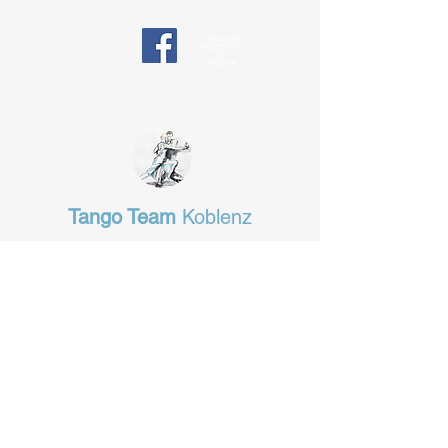
Tango team
responsibility
on
Facebook
Tango Team
Koblenz
§ Data protection
tangotanzen-koblenz@web.de
Das Fachgeschäft in Koblenz
für alles, was man zum Tanzen
braucht.
www.tanz-total.de