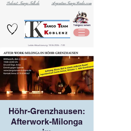
Podcast: Tango-Talk.de
ArgentineTangoRadio.com
Unternehmen
Tangoszenen
aus der
Szene
Letzte Aktualisierung:
18.06.2026 - 7
:00
Höhr-Grenzhausen:
Afterwork-Milonga