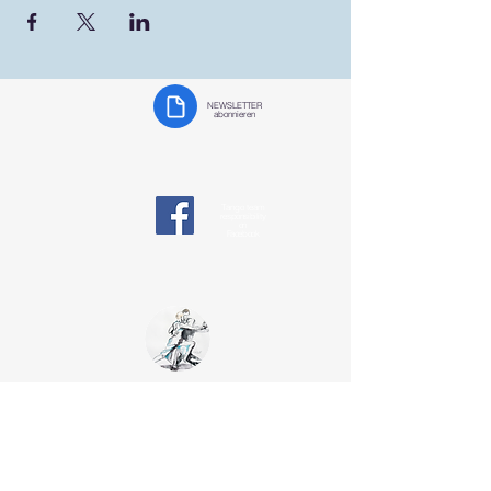
NEWSLETTER
abonnieren
Tango team
responsibility
on
Facebook
Tango Team
Koblenz
§ Data protection