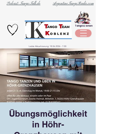
Podcast: Tango-Talk.de
ArgentineTangoRadio.com
Unternehmen
Tangoszenen
aus der
Szene
Letzte Aktualisierung:
18.06.2026 - 7
:00
Übungsmöglichkeit
in Höhr-