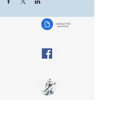
NEWSLETTER
abonnieren
Tango team
responsibility
on
Facebook
Tango Team
Koblenz
§ Data protection
tangotanzen-koblenz@web.de