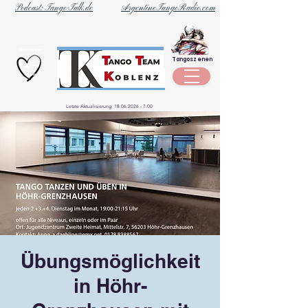
Podcast: Tango-Talk.de
ArgentineTangoRadio.com
Unternehmen
Tangoszenen
aus der
Szene
Letzte Aktualisierung:
18.06.2026 - 7
:00
Übungsmöglichkeit
in Höhr-