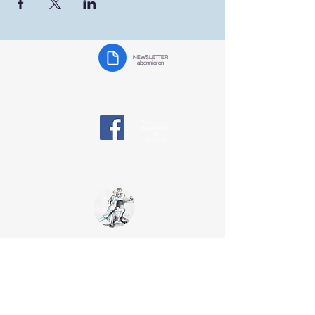
NEWSLETTER
abonnieren
Tango team
responsibility
on
Facebook
Tango Team
Koblenz
§ Data protection
tangotanzen-koblenz@web.de