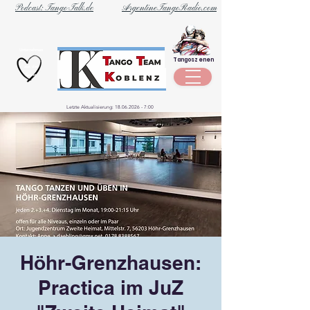
Podcast: Tango-Talk.de
ArgentineTangoRadio.com
Unternehmen
Tangoszenen
aus der
Szene
Letzte Aktualisierung:
18.06.2026 - 7
:00
Höhr-Grenzhausen:
Practica im JuZ