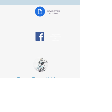
NEWSLETTER
abonnieren
Tango team
responsibility
on
Facebook
Tango Team
Koblenz
§ Data protection
tangotanzen-koblenz@web.de