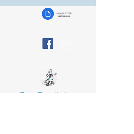
NEWSLETTER
abonnieren
Tango team
responsibility
on
Facebook
Tango Team
Koblenz
§ Data protection
tangotanzen-koblenz@web.de