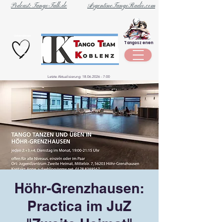
Podcast: Tango-Talk.de
ArgentineTangoRadio.com
Unternehmen
Tangoszenen
aus der
Szene
Letzte Aktualisierung:
18.06.2026 - 7
:00
Höhr-Grenzhausen:
Practica im JuZ