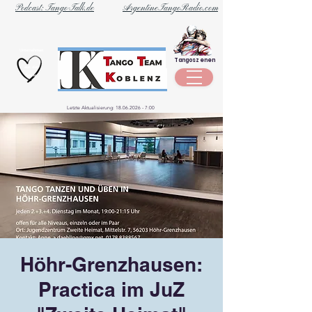
Podcast: Tango-Talk.de
ArgentineTangoRadio.com
Unternehmen
Tangoszenen
aus der
Szene
Letzte Aktualisierung:
18.06.2026 - 7
:00
Höhr-Grenzhausen:
Practica im JuZ