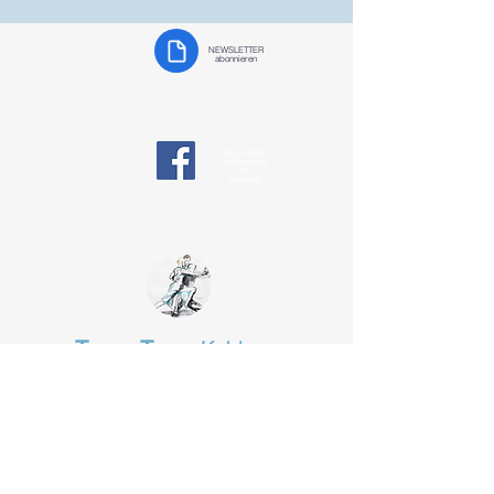
NEWSLETTER
abonnieren
Tango team
responsibility
on
Facebook
Tango Team
Koblenz
§ Data protection
tangotanzen-koblenz@web.de