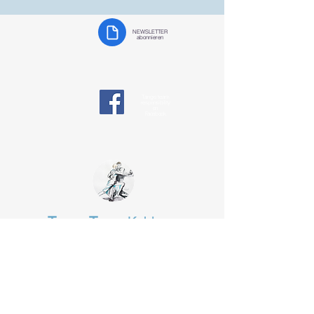
NEWSLETTER
abonnieren
Tango team
responsibility
on
Facebook
Tango Team
Koblenz
§ Data protection
tangotanzen-koblenz@web.de