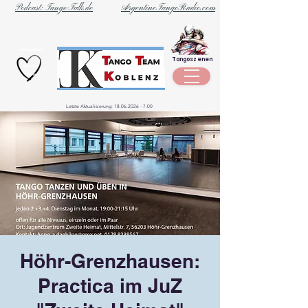
Podcast: Tango-Talk.de
ArgentineTangoRadio.com
Unternehmen
Tangoszenen
aus der
Szene
Letzte Aktualisierung:
18.06.2026 - 7
:00
Höhr-Grenzhausen:
Practica im JuZ