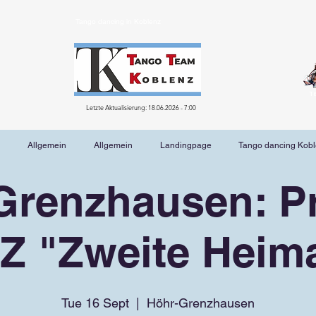
Tango dancing in Koblenz
T
Letzte Aktualisierung: 18.06.2026 - 7:00
Allgemein
Allgemein
Landingpage
Tango dancing Kob
Grenzhausen: Pr
Z "Zweite Heima
Tue 16 Sept
  |  
Höhr-Grenzhausen