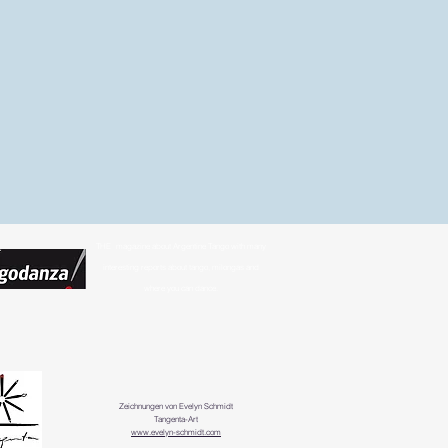
THE
magazine about Argentine Tango with many
interesting reports about tango, milongas and
where you can dance.
Zeichnungen von Evelyn Schmidt
Tangenta-Art
www.evelyn-schmidt.com