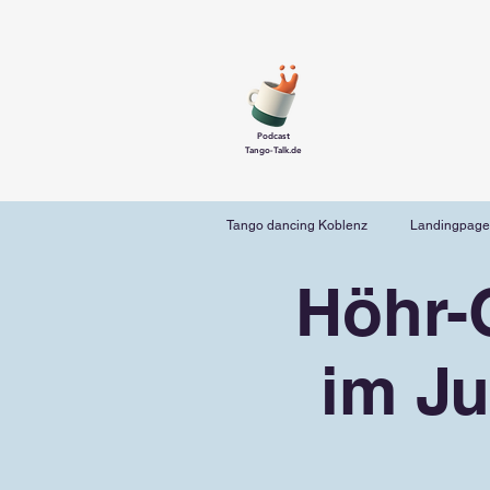
Podcast
Tango-Talk.de
Tango dancing Koblenz
Landingpage
Höhr-
im Ju