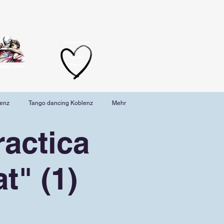
Unternehmen
aus der
Szene
angoszenen
lenz
Tango dancing Koblenz
Mehr
actica
t" (1)