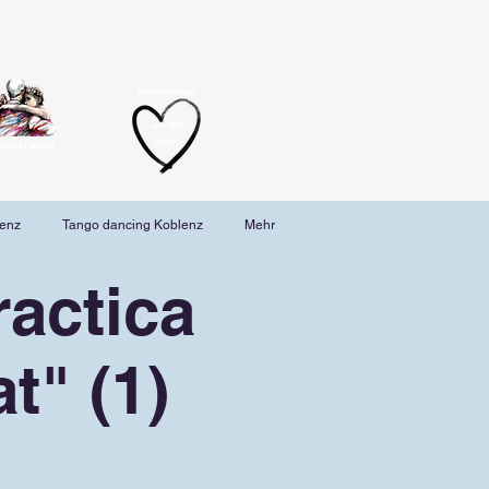
Unternehmen
aus der
Szene
angoszenen
lenz
Tango dancing Koblenz
Mehr
actica
t" (1)