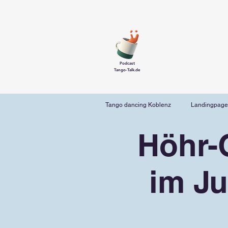
Podcast
Tango-Talk.de
Tango dancing Koblenz
Landingpage
Höhr-
im Ju