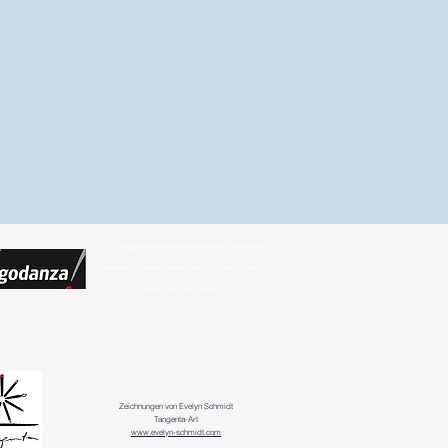
THE
magazine about Argentine Tango with many
interesting reports about tango, milongas and
where you can dance.
Zeichnungen von Evelyn Schmidt
Tangenta-Art
www.evelyn-schmidt.com