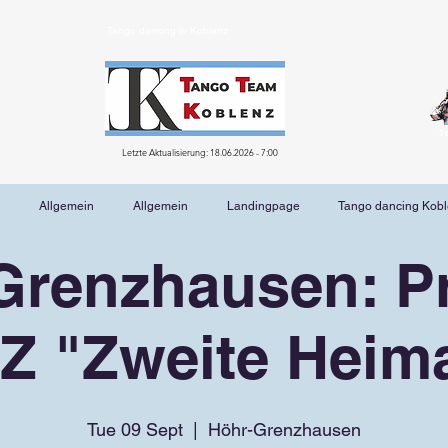
Tango dancing in Koblenz
T
Letzte Aktualisierung: 18.06.2026 - 7:00
Allgemein
Allgemein
Landingpage
Tango dancing Kob
Grenzhausen: Pr
Z "Zweite Heima
Tue 09 Sept
  |  
Höhr-Grenzhausen